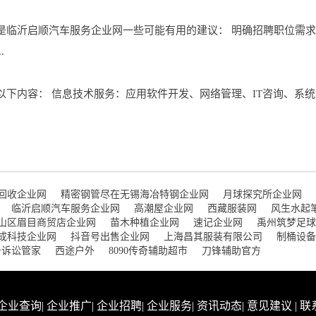
是临沂启顺汽车服务企业网一些可能有用的建议： 明确招聘职位需
.
下内容： 信息技术服务：应用软件开发、网络管理、IT咨询、系统
回收企业网
精密钢管尽在无锡海冶特钢企业网
月球探究所企业网
临沂启顺汽车服务企业网
高潮屋企业网
西藏服装网
风生水起
山区眉目商贸店企业网
苗木种植企业网
速记企业网
禹州筑梦足球
成科技企业网
抖音号出售企业网
上海昌其服装有限公司
制桶设备
务诉讼管家
西途户外
8090传奇辅助超市
刀锋辅助官方
企业查询
|
企业推广
|
企业招聘
|
企业服务
|
资讯动态
|
意见建议
|
联