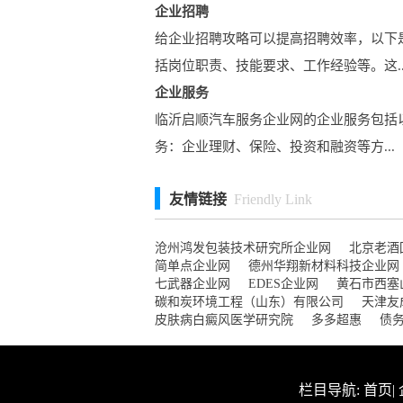
企业招聘
给企业招聘攻略可以提高招聘效率，以下
括岗位职责、技能要求、工作经验等。这..
企业服务
临沂启顺汽车服务企业网的企业服务包括以
务：企业理财、保险、投资和融资等方...
友情链接
Friendly Link
沧州鸿发包装技术研究所企业网
北京老酒
简单点企业网
德州华翔新材料科技企业网
七武器企业网
EDES企业网
黄石市西塞
碳和炭环境工程（山东）有限公司
天津友
皮肤病白癜风医学研究院
多多超惠
债
栏目导航:
首页
|